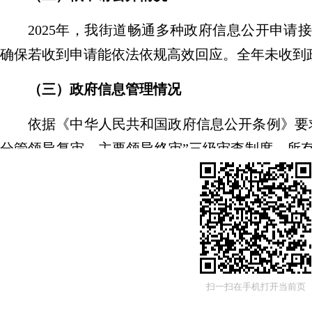
2025
年
，
我街道畅通多种政府信息公开申请
确保若收到申请能依法依规高效回应。全年未收到
（
三
）
政府信息管理情况
依据《中华人民共和国政府信息公开条例》要
分管领导复审、主要领导终审
”
三级审查制度，所
规性审核后方可发布，确保公开信息安全规范、系
（
四
）政府信息公开平台建设情况
我街道持续加强政府信息公开平台规范化建
开、谁负责
”
原则，确保各平台信息发布及时、内
扫一扫在手机打开当前页
（五）
监督保障情况