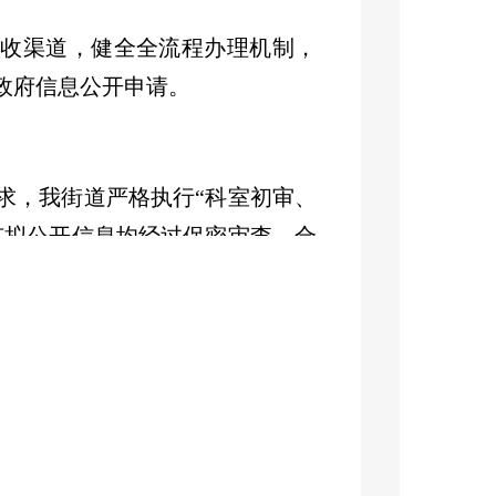
接收渠道，健全全流程办理机制，
政府信息公开申请。
求，
我街道
严格执行
“
科室初审、
有拟公开信息均经过保密审查、合
统可查。
设，坚持
“
谁起草、谁负责，谁公
容一致、互动高效。