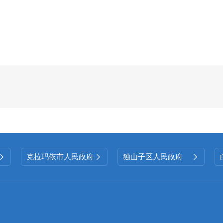
我街道深入学习《中华人民共和国政府信息
步加强工作人员业务能力
，提升业务
水平，确保政
二、主动公开政府信息情况
第二十条第（一）项
信息内容
本年制
发
件数
止
克拉玛依市人民政府
独山子区人民政府



规章
0
规范性文件
0