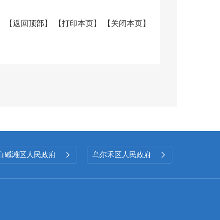
公开条例》等有关文件精神，进一
【
返回顶部
】
【
打印本页
】
【
关闭本页
】
府信息公开工作落地见效。
本年
废
现行有效
件数
件数
白碱滩区人民政府
乌尔禾区人民政府


0
0
0
0