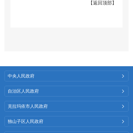
【
返回顶部
】
公开国民经济和社会发展规划、
专项规划、区域规划、统计信
息、财政预决算、政府集中采
购、价格监测等关键领域信息。
严格执行主动公开时限要求，对
形成或变更的政府信息，在
20个
工作日内通过克拉玛依区人民政
中央人民政府

府网站、政务新媒体等平台予以
公开，确保信息发布及时、准
自治区人民政府

确、规范。2025年，克拉玛依区
克拉玛依市人民政府

发改委通过政府信息网共发布信
息
123
条。其中：农产品监测栏目
独山子区人民政府

按照工作要求每周更新
2 次，截