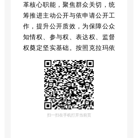
革核心职能，聚焦群众关切，统
筹推进主动公开与依申请公开工
作，提升公开质效，为保障公众
知情权、参与权、表达权、监督
权奠定坚实基础。按照克拉玛
依
区
人民政府办公室
《
关于做好
2025年度政府信息公开年报编辑
工作的通知
》
工作
要求，区
发改
委
开展政务公开工作，现将年度
工作报告如下：
扫一扫在手机打开当前页
（一）主动公开情况
立足发改委职责定位，重点