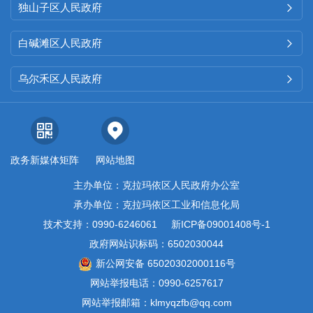
财政预决算
”
栏目发布《
克拉玛依
独山子区人民政府

市
克拉玛依区人民政府
银河路
街
白碱滩区人民政府

道办事处
202
5
年部门预算公开
》
《
克拉玛依市
克拉玛依区人民政
乌尔禾区人民政府

府
银河路
街道办事处
202
4
年度部
门决算公开说明》；
三是
动态信
息公开，截至目前
银河路
街道已
政务新媒体矩阵
网站地图
发布街道机关、社区工作动态信
主办单位：克拉玛依区人民政府办公室
息
25
篇。
承办单位：克拉玛依区工业和信息化局
技术支持：0990-6246061
新ICP备09001408号-1
（二）
依申请公开情况
政府网站识标码：6502030044
新公网安备 65020302000116号
规范依申请公开办理流程，
网站举报电话：0990-6257617
建立
“
接收、登记、审核、办理、
网站举报邮箱：klmyqzfb@qq.com