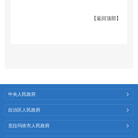
法、准确、及时、安全地公开政
【
返回顶部
】
府信息。全年审核发布各类信息
25
条。根据我街道实际，主要公
开内容为：
一是
年度重点工作任
务，目前已在
“
政府信息公开年
报
”
栏目发布《
202
4
年克拉玛依区
银河路
街道办事处政府信息公开
工作年度报告》、在
“
法治政府建
中央人民政府

设组织领导
”
栏目发布《克拉玛依
区银河路
街道
202
4
年法治政府建
自治区人民政府

设情况报告》；
二是
部门财政预
克拉玛依市人民政府

决算等财务信息，目前已在
“
部门