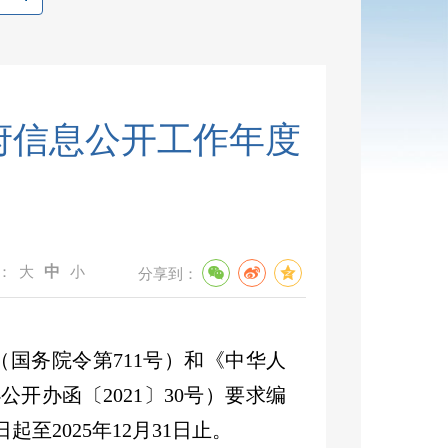
政府信息公开工作年度
：
大
中
小
分享到：
（国务院令第
711
号）和《中华人
办公开办函〔
2021
〕
30
号）要求编
日起至
2025
年
12
月
31
日止。