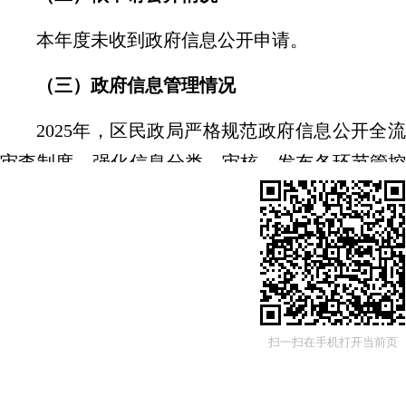
本年度未收到政府信息公开申请
。
（三）
政府信息管理情况
2025
年，区民政局严格规范政府信息公开全流
审查制度，强化信息分类、审核、发布各环节管
确保政府信息安全；同时定期梳理更新公开信息
性。
（四）
政府信息公开平台建设情况
区民政局聚焦群众信息获取便捷性，扎实推
扫一扫在手机打开当前页
面，配合区政务公开管理部门，进一步充实优化
容，结合民政业务热点更新公开内容，重点公开