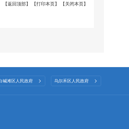
服务群众，有效拓宽了公开覆盖面
【
返回顶部
】
【
打印本页
】
【
关闭本页
】
、考核评议等方式，强化信息公开
，积极听取公众意见建议，建立反
白碱滩区人民政府
乌尔禾区人民政府


本年
废
现行有效
件数
件数