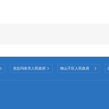
政策解读和办事指引，让信息公开更贴近群众、
和实际影响力。
（五）
监督保障情况
区民政局完善内部监督机制，通过定期检查
工作质量管控。同时加强与社会各界的沟通交流
馈整改闭环，持续改进提升服务水平。
二、主动公开政府信息情况
克拉玛依市人民政府
独山子区人民政府



第二十条第（一）项
信息内容
本年制
发
件数
止