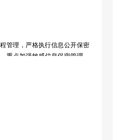
程管理，严格执行信息公开保密
控。重点加强敏感信息保密管理，
，持续保持信息的时效性和准确
进信息公开平台优化提升。一方
政府网站民政领域信息公开专栏内
社会救助、养老服务等群众关切的