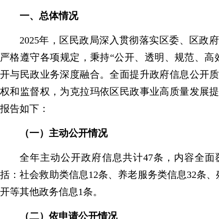
一、总体情况
2025
年
，区民政局深入贯彻落实
区委、区政
严格遵守各项规定，秉持
“
公开、透明、规范、高
开与民政业务深度融合。全面提升政府信息公开
权和监督权，为克拉玛依区民政事业高质量发展
报告如下
：
（一）
主动公开情况
全年主动公开政府信息共计
47
条，内容全面
括：社会救助类信息
12
条、养老服务类信息
32
条、
开等其他政务信息
1
条。
（二）
依申请公开情况