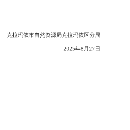
克拉玛依市自然资源局
克拉玛依区分局
202
5
年
8
月
27
日