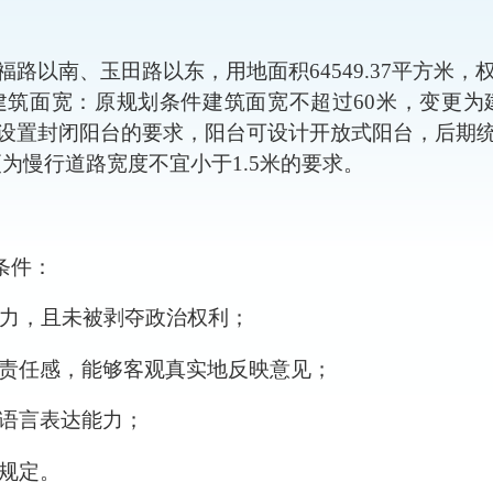
福路以南、玉田路以东
，用地面积
64549.37平方
建筑面宽：原规划条件建筑面宽不超过
60米，
变更为
设置封闭阳台的要求，阳台可设计开放式阳台，后期
更为
慢行道路宽度不宜小于
1
.5米的要求。
条件：
为能力，且未被剥夺政治权利；
会责任感，能够客观真实地反映意见；
和语言表达能力；
策规定。