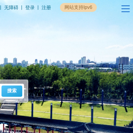
|
|
|
网站支持Ipv6
无障碍
登录
注册
政民互动
专题专栏