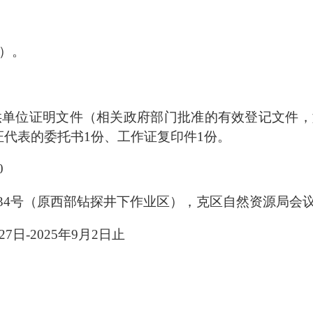
件）。
提供单位证明文件（相关政府部门批准的有效登记文件
证代表的委托书1份、工作证复印件1份。
0
34号（原西部钻探井下作业区）
，
克区
自然资源局会
27日-202
5
年
9
月
2
日止