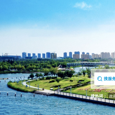
首页
走进克拉玛依区
搜热词：
政