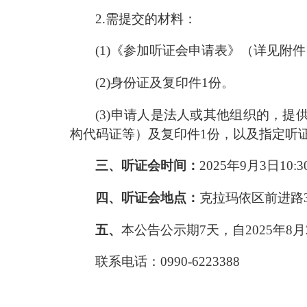
2.需提交的材料：
(1)《参加听证会申请表》（详见附
(2)身份证及复印件1份。
(3)申请人是法人或其他组织的，
构代码证等）及复印件1份，以及指定听
三、听证会时间：
202
5
年
9
月
3
日
10
:3
四、听证会地点：
克拉玛依区前进路
五、
本公告公示期
7
天，自
202
5
年
8
月
联系电话：
0990-
6223388