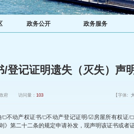
区
政务公开
政务服务
书/登记证明遗失（灭失）声明
政府
访问量：
103
【字体:
9
/
□
不动产权证书
/
□
不动产登记证明
/
☑
房屋所有权证
/
□
则》第二十二条的规定申请补发，现声明该证书或者