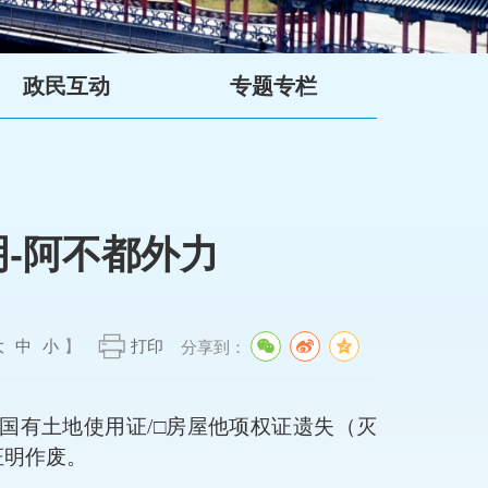
政民互动
专题专栏
-阿不都外力
大
中
小
】
打印
分享到：
国有土地使用证
/
□
房屋他项权证遗失（灭
证明作废。