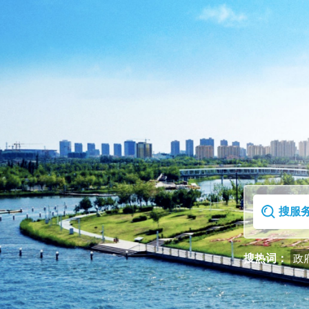
首页
走进克拉玛依区
搜热词：
政