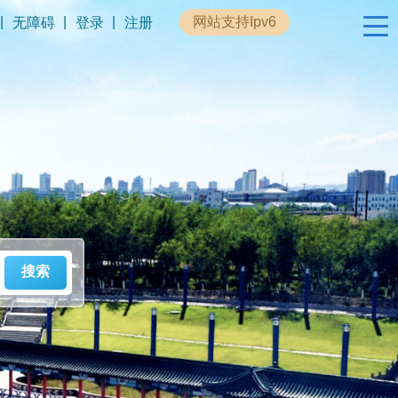
|
|
|
网站支持Ipv6
无障碍
登录
注册
政民互动
专题专栏