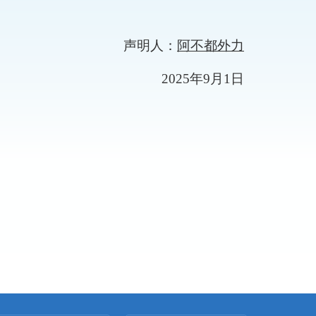
声明人
：
阿不都外力
2025
年
9
月
1
日