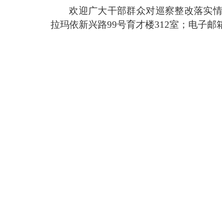
欢迎广大干部群众对巡察整改落实
拉玛依新兴路
99
号育才楼
312
室；电子邮