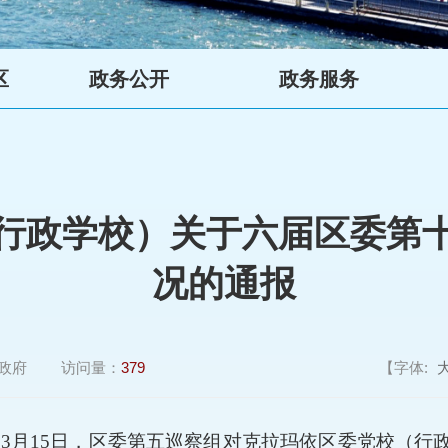
区
政务公开
政务服务
行政学校）关于六届区委第
况的通报
政府
访问量：
379
【字体:
至
3
月
15
日，
区委
第
五
巡察组对
克拉玛依区委党校（行