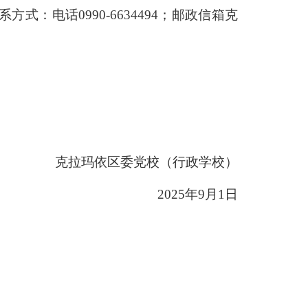
系方式：电话
0990-6634494
；邮政信箱克
克拉玛依区委党校（行政学校）
2025
年
9
月
1
日