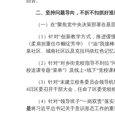
回音
。
二、坚持问题导向，不折不扣抓好巡
（一）在
“
聚焦党中央决策部署在基
（
1
）针对
“
创新教学方式，推进缓
《柔肩
担
重任巾帼绽芳华》《
“
油
”
我接棒
泉社区、城南社区以及克拉玛依红色记忆
（
2
）针对
“
对乡街党校指导不到位
”
校送课专题
“
菜单
”
》
及线上
+
线下
“
党校课
（
3
）针对
“
未建立校务委员会领导机
4
日区委召开干部大会，任命了区委党校
（
4
）针对
“
领导班子
“
一岗双责
”
落实
是
将习近平总书记关于意识形态工作的重