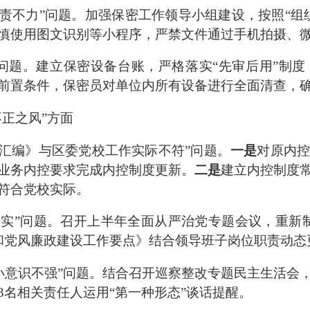
责不力
”
问题。
加强保密工作领导小组建设，
按照
“
组
慎使用图文识别等小程序，严禁文件通过手机拍摄、
问题。
建立保密设备台账，严格落实
“
先审后用
”
制度
前置条件，保密员对单位内所有设备进行全面清查，
不正之风
”
方面
汇编》与区委党校工作实际不符
”
问题
。
一是
对原内
业务内控要求完成内控制度更新。
二是
建立内控制度
符合党校实际。
不实
”
问题
。召开上半年全面从严治党专题会议，重新
和党风廉政建设工作要点》结合领导班子岗位职责动态
小意识不强
”
问题
。结合召开巡察整改专题民主生活会
3
名相关责任人运用
“
第一种形态
”
谈话提醒。