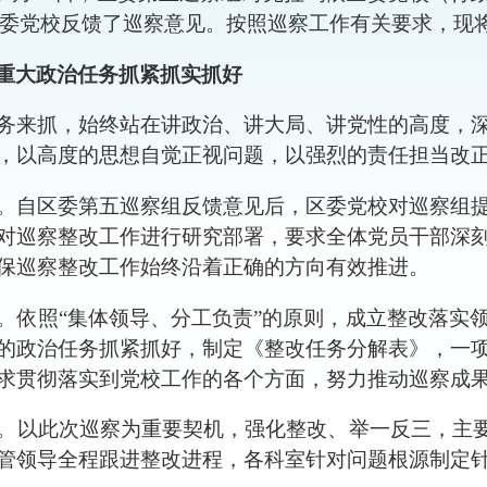
委党校
反馈了巡察意见。按照巡察工作有关要求，现
重大政治任务抓紧抓实抓好
务来抓，始终站在讲政治、讲大局、讲党性的高度，
，以高度的思想自觉正视问题，以强烈的责任担当改
。
自区委第
五
巡察组反馈意见后，区委
党校
对巡察组
对巡察整改工作进行研究部署，要求全体
党员
干部深
保巡察整改工作始终沿着正确的方向有效推进。
。
依照
“
集体领导、分工负责
”
的原则
，
成立整改落实
的政治任务抓紧抓好
，
制定《整改任务分解表》
，
一
求贯彻落实到党校工作的各个方面，努力推动巡察成
。
以此次巡察为重要契机，强化整改、举一反三
，
主
管领导全程跟进整改进程，各科室针对问题根源制定