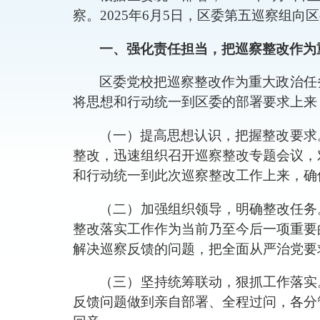
察。
2025
年
6
月
5
日，
区委
第
五
巡察组向
区
一、强化责任担当，把巡察整改作为
区委党校
把巡察整改作为重大政治任
将思想和行动统一到
区委
的部署要求上来
（一）
提高思想认识，把握整改要求
整改，迅速组织召开巡察整改专题会议，
和行动统一到此次巡察整改工作上来，确
（二）
加强组织领导，明确整改任务
整改落实工作作为当前乃至今后一项重要
解决巡察反馈的问题
，
把全面从严治党要
（三）
坚持
统筹
联动，狠抓
工作
落实
反馈问题做到亲自部署、全程过问，各分