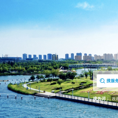
首页
走进克拉玛依区
搜热词：
政