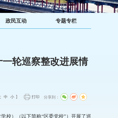
政民互动
专题专栏
十一轮巡察整改进展情
大
中
小
】
打印
分享到：
政学校）（以下简称
“
区委党校
”
）
开展了巡