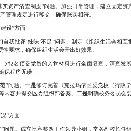
落实资产清查制度
”
问题。
加强日常管理，建立
固定资
产管理规定进行移交，确保账实相符。
伍建设
”
方面
和自我批评
‘
辣味
’
不足
”
问题
。制定《组织生活会相互
硬性要求，确保组织生活会开出好效果。
。对
2
名预备党员的入党材料进行全面复查，清查发
确保程序无误。
规范
”
问题
。
一是
修订完善《克拉玛依区委党校（行政
等内容并提交区委组织部备案。
二是
明确校务委员会
情况
”
方面
进
”
问题
。成立巡察整改工作领导小组，常务副校长任