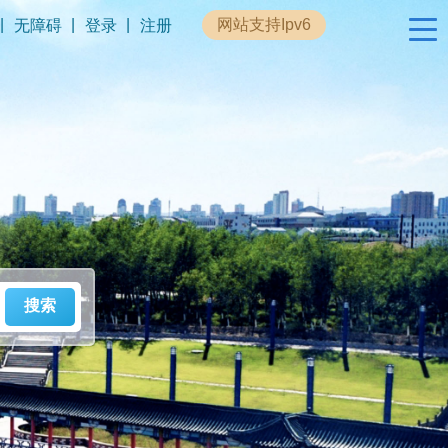
|
|
|
网站支持Ipv6
无障碍
登录
注册
政民互动
专题专栏