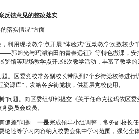
察反馈意见的整改落实
层的落实情况
”
方面
慢，利用现场教学点开展
“
体验式
”
互动教学次数较少
”
——
郭旭光与玛湖油田的青春远征》等特色微课，
安
展览馆等现场教学点开展
8
次教学活动
，
丰富了教学的
问题
。
区委党校常务副校长带队到
7
个乡街党校等进行
程资源库
”
，发给各乡街党校，
供基层党校使用。
制
”
问题
。
向区委组织部提交《关于任命克拉玛依区委
校务委员会成员。
有偏差
”
问题。
一是
完成领导小组调整，常务副校长任
要论述等学习内容纳入校委会集中学习范围，强化全