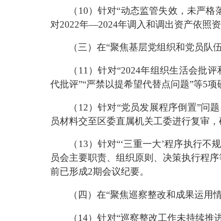
（
10
）针对
“
动态监管失效，未严格
对
2022
年
—2024
年调入和调出资产依照资
（
三
）在
“
聚焦基层党组织和党员队
（
11
）针对
“
2024
年组织生活会批评
代批评
”“
严禁以提希望代替点问题
”
等
5
项
（
12
）针对
“
党员发展程序倒置
”
问题
员材料交至区委直属机关工委进行复审，
（
13
）针对
“
‘
三重一大
’
程序执行不
员会主要职责、组织原则、决策执行程序
前已形成
2
期会议纪要
。
（
四
）在
“
聚焦巡察整改和成果运用
（
14
）针对
“
巡察整改工作未持续推