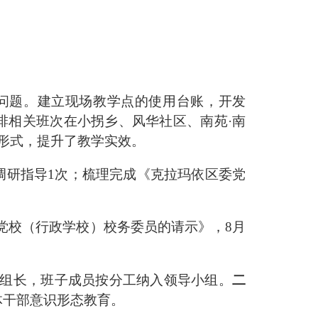
问题
。
建立现场教学点的使用台账
，
开发
排相关班次
在小拐乡、风华社区、南苑
·
南
形式，提升了教学实效。
调研指导
1
次；
梳理完成《克拉玛依区委党
党校（行政学校）校务委员的请示》，
8
月
组长，班子成员按分工纳入领导小组。
二
体干部意识形态教育。