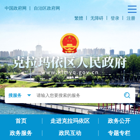
|
中国政府网
自治区政府网
|
|
|
繁體
无障碍
登录
注册
首页
走进克拉玛依区
政务公开
政务服务
政民互动
专题专栏