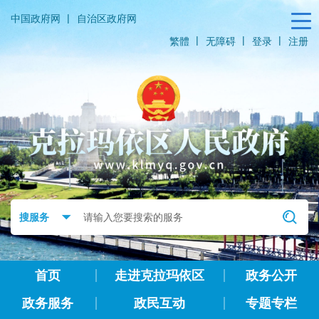
|
中国政府网
自治区政府网
|
|
|
繁體
无障碍
登录
注册
首页
走进克拉玛依区
政务公开
政务服务
政民互动
专题专栏