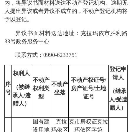
内，将异议书面材料送达不动产登记机构。逾期无
人提出异议或者异议不成立的，不动产登记机构将
予以登记。
异议书面材料送达地址：
克拉玛依市胜利路
33号
政务服务中心
联系方式：
0990-
6
233751
登记申
权利人
请人
不动产
不动产权证号/
序
不动产
（被继
权利类
房产证号/土地
（继承
号
坐落
承人/遗
型
证号
人/受遗
赠人）
赠人）
国有建
克拉
克市房权证克拉
设用地
玛依区
玛依区字第