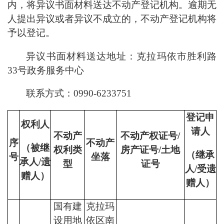
内，将异议书面材料送达不动产登记机构。逾期无
人提出异议或者异议不成立的，不动产登记机构将
予以登记。
异议书面材料送达地址：
克拉玛依市胜利路
33号
政务服务中心
联系方式：
0990-
6
233751
登记申
权利人
请人
不动产
不动产权证号/
序
不动产
（被继
权利类
房产证号/土地
（继承
号
坐落
承人/遗
型
证号
人/受遗
赠人）
赠人）
国有建
克拉玛
设用地
依区南