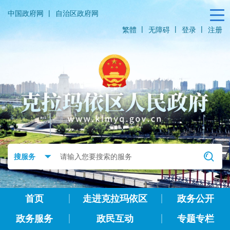
|
中国政府网
自治区政府网
|
|
|
繁體
无障碍
登录
注册
首页
走进克拉玛依区
政务公开
政务服务
政民互动
专题专栏