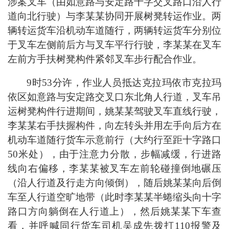
涉案叉车（由如意路与安定路十字交叉路口沿人行
道向北行驶）与李某某协同开展树凳转运作业。两
辆转运货车沿机动车道随行，两辆转运货车分别位
于叉车左侧前后方与叉车平行行驶，李某某在叉车
左前方手扶树凳构件紧邻叉车步行配合作业。
9时53分许，作业人员抵达克拉玛依市克拉玛
依区如意路与安定路交叉口东北角人行道，叉车吊
运树凳构件行进期间，姚某某驾驶叉车直线行驶，
李某某右手扶握构件，向左转头并用左手向后方在
机动车道随行货车示意前行（大约行至距十字路口
50米处），由于注意力分散，步幅减缓，行进路
线向右偏移，李某某被叉车左前轮碰撞倒地碾压
（沿人行道及行走方向倾倒），随后姚某某向后倒
车至人行道空旷地带（此时李某某半蜷缩头向十字
路口方向躺倒在人行道上），然后姚某某下车查
看，并呼喊同行货车司机吴成先拨打110报警及