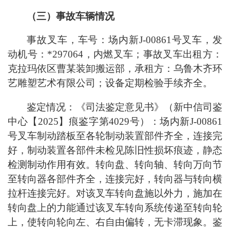
（三）事故车辆情况
事故叉车，车号：场内新J-00861号叉车，发
动机号：*297064，内燃叉车；事故叉车出租方：
克拉玛依区曹某
装卸
搬运部，承租方：乌鲁木齐环
艺雕塑艺术有限公司；设备定期检验手续齐全。
鉴定情况：《司法鉴定意见书》（新中信司鉴
中心【2025】痕鉴字第4029号）：场内新J-00861
号叉车制动踏板至各轮制动装置部件齐全，连接完
好，制动装置各部件未检见陈旧性损坏痕迹，静态
检测制动作用有效。转向盘、转向轴、转向万向节
至转向器各部件齐全，连接完好，转向器与转向横
拉杆连接完好。对该叉车转向盘施以外力，施加在
转向盘上的力能通过该叉车转向系统传递至转向轮
上，使转向轮向左、右自由偏转，无卡滞现象。鉴