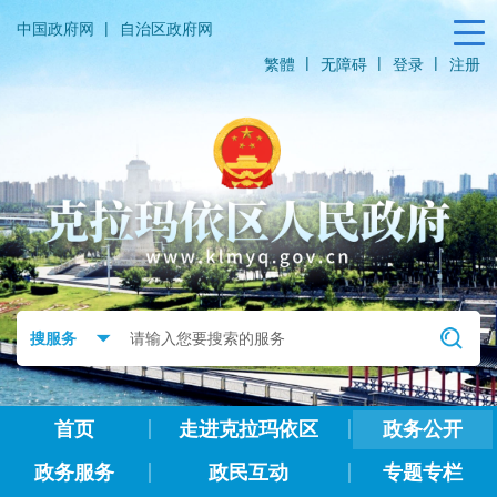
|
中国政府网
自治区政府网
|
|
|
繁體
无障碍
登录
注册
首页
走进克拉玛依区
政务公开
政务服务
政民互动
专题专栏