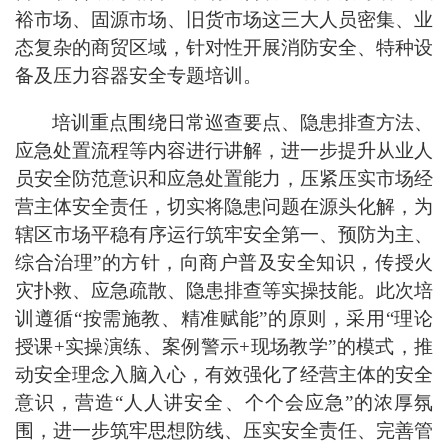
裕市场、固源市场、旧货市场这三大人员密集、业
态复杂的商贸区域，针对性开展消防安全、特种设
备及压力容器安全专题培训。
培训重点围绕日常巡查要点、隐患排查方法、
应急处置流程等内容进行讲解，进一步提升从业人
员安全防范意识和应急处置能力，压紧压实市场经
营主体安全责任，切实将隐患问题在源头化解，为
辖区市场平稳有序运行筑牢
安全第一、预防为主、
综合治理
”的
方针，向商户普及安全知识，传授火
灾扑救、应急疏散、隐患排查等实操技能。此次培
训遵循“按需施教、精准赋能”的原则，采用
“
理论
授课
+
实操演练、案例警示
+
现场教学
”的
模式，推
动安全理念入脑入心，有效强化了经营主体的安全
意识，营造
“
人人讲安全、个个会应急
”
的浓厚氛
围，进一步筑牢思想防线、压实安全责任、完善管