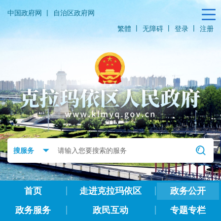
|
中国政府网
自治区政府网
|
|
|
繁體
无障碍
登录
注册
首页
走进克拉玛依区
政务公开
政务服务
政民互动
专题专栏