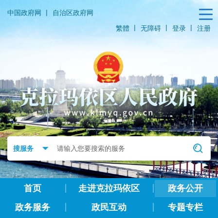
|
中国政府网
自治区政府网
|
|
|
繁體
无障碍
登录
注册
首页
走进克拉玛依区
政务公开
政务服务
政民互动
专题专栏