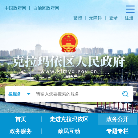
|
中国政府网
自治区政府网
|
|
|
繁體
无障碍
登录
注册
首页
走进克拉玛依区
政务公开
政务服务
政民互动
专题专栏