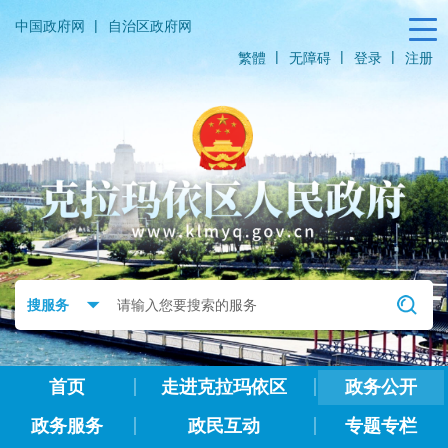
|
中国政府网
自治区政府网
|
|
|
繁體
无障碍
登录
注册
首页
走进克拉玛依区
政务公开
政务服务
政民互动
专题专栏