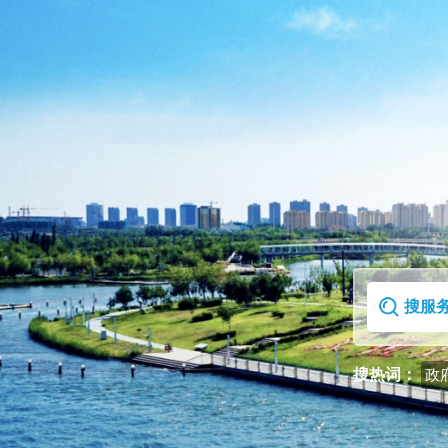
首页
走进克拉玛依区
搜热词：
政