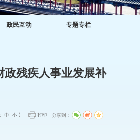
政民互动
专题专栏
央财政残疾人事业发展补
大
中
小
】
打印
分享到：