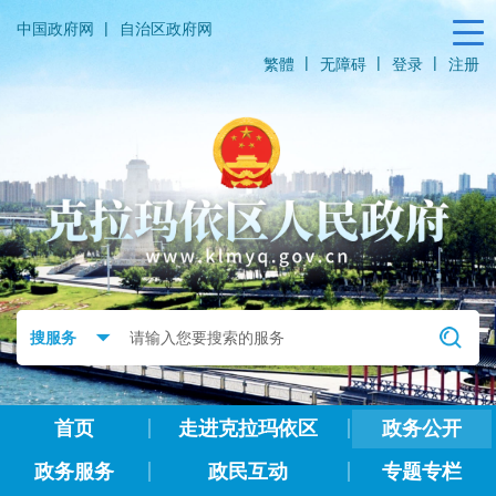
|
中国政府网
自治区政府网
|
|
|
繁體
无障碍
登录
注册
首页
走进克拉玛依区
政务公开
政务服务
政民互动
专题专栏