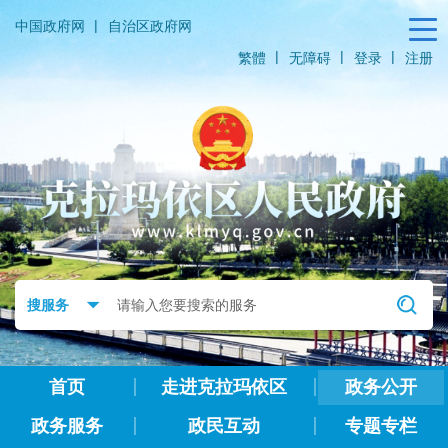
|
中国政府网
自治区政府网
|
|
|
繁體
无障碍
登录
注册
首页
走进克拉玛依区
政务公开
政务服务
政民互动
专题专栏