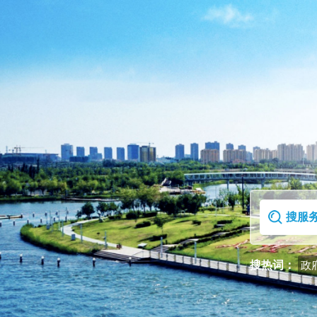
首页
走进克拉玛依区
搜热词：
政