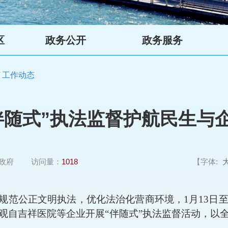
区
政务公开
政务服务
/
工作动态
伴随式”执法监督护航民生与
政府
访问量：
1018
【字体:
规范公正文明执法，优化法治化营商环境，
1月13日
观自吉祥医院
等企业
开展
“伴随式”执法监督活动，以