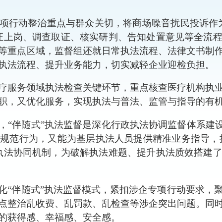
项行动整治重点与群众关切，将
商场
噪音扰民投诉作
证上岗、调查取证、核实研判、告知处置意见等全流
等重点
区域
，监督组还就日常执法流程、法律文书制
执法流程、提升业务能力，切实减轻企业迎检负担。
疗服务领域执法检查关键环节，重点核查医疗机构执
职，又优化服务，实现执法与普法、监管与指导的有
，
“伴随式”执法监督是深化行政执法协调监督体系建
规范行为，又能为基层执法人员提供精准业务指导，推
执法协同机制，为破解执法难题、提升执法质效搭建
化
“伴随式”执法监督模式，紧扣涉企专项行动要求，
点整治乱收费、乱罚款、乱检查等涉企突出问题。同
的获得感、幸福感、安全感。