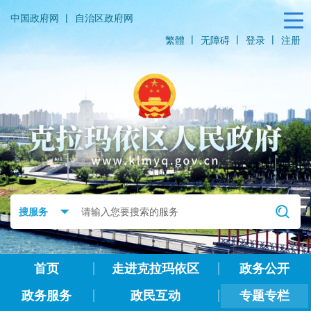
|
中国政府网
自治区政府网
|
|
|
繁體
无障碍
登录
注册
首页
走进克拉玛依区
政务公开
政务服务
政民互动
专题专栏