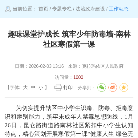
当前位置：
首页
/
专题专栏
/
法治政府建设
/
工作动态
趣味课堂护成长 筑牢少年防毒墙-南林
社区寒假第一课
日期：
2026-02-03 13:16
来源：
克拉玛依区人民政府
访问量：
1000
【字体:
大
中
小
】
打印
分享到：
为切实
提升辖区
中
小学生识毒、防毒、拒毒
意
识和辨别
能力
，
筑牢未成年人禁毒
思想
防线，
1月
26日，
昆仑
路
街道
路
南林社区紧扣中小学生认知
特点，精心策划
开展寒假第一课
“
健康人生
绿色无