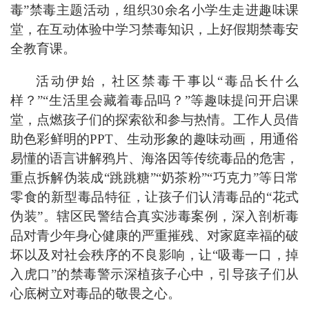
毒
”
禁毒主题活动，
组织
30余名小学生
走进
趣味
课
堂，在
互动
体验中学习禁毒知识，上好
假期
禁毒
安
全
教育课。
活动
伊始
，社区禁毒干事
以
“
毒品长什么
样？
”“生活里
会藏
着毒品
吗？
”
等
趣味提问开启课
堂，
点燃孩子们的
探索欲和参与热情
。
工作人员
借
助色彩鲜明的
PPT
、生动形象的趣味动画
，用通俗
易懂的
语言
讲解
鸦片、海洛因等传统毒品的危害，
重
点拆解
伪装成
“
跳跳糖
”“
奶茶粉
”“
巧克力
”
等日常
零食
的新型毒品特征
，让孩子们认清毒品的
“花式
伪装”
。
辖区
民警
结合真实涉毒案例，深入剖析
毒
品对
青少年
身心健康的
严重
摧残、
对
家庭幸福的破
坏
以
及
对
社会秩序的
不良影响
，让
“
吸毒一口，掉
入虎口
”
的
禁毒警示深植孩子心中，引导
孩子们
从
心底树立对毒品的敬畏之心
。