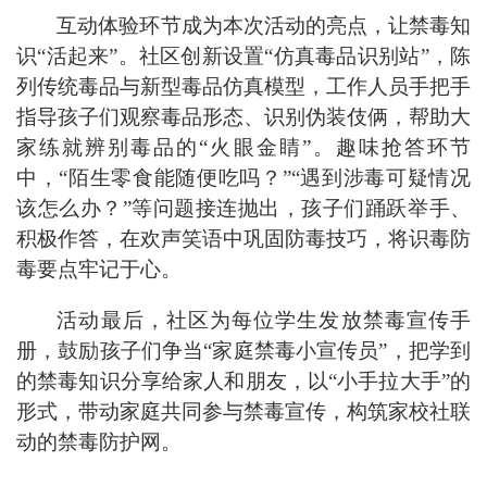
互动体验环节成为
本次活动的
亮点
，让禁毒知
识
“活起来”。
社区创新设置
“仿
真毒品识别站
”
，陈
列传统毒品与新型毒品仿真模型，工作人员手把手
指导孩子们观察
毒品
形态、识别伪装伎俩
，帮助大
家练就辨别毒品的
“火眼金睛”
。趣味抢答
环节
中，
“
陌生零食能
随便吃吗？
”“
遇到涉毒可疑情况
该怎么办？
”
等
问题接连抛出
，
孩子们踊跃举手、
积极作答，
在欢声笑语中巩固防毒
技巧，将识毒防
毒要点牢记于心
。
活动
最后
，社区为每位学生发放禁毒宣传手
册，鼓励
孩子们争当
“
家庭禁毒小宣传员
”
，
把
学
到
的禁毒
知识分享给
家人和朋友
，
以
“小手拉大手”的
形式，带动家庭共同参与禁毒宣传，构筑家校社联
动的禁毒防护网
。