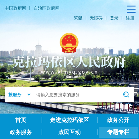
|
中国政府网
自治区政府网
|
|
|
繁體
无障碍
登录
注册
首页
走进克拉玛依区
政务公开
政务服务
政民互动
专题专栏