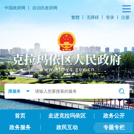
|
中国政府网
自治区政府网
|
|
|
繁體
无障碍
登录
注册
首页
走进克拉玛依区
政务公开
政务服务
政民互动
专题专栏