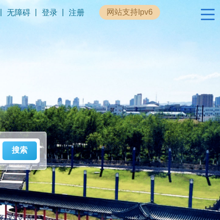
|
|
|
网站支持Ipv6
无障碍
登录
注册
政民互动
专题专栏