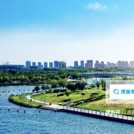
首页
走进克拉玛依区
搜热词：
政