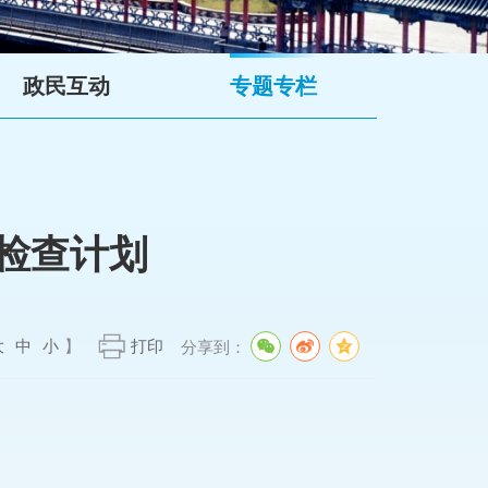
政民互动
专题专栏
检查计划
大
中
小
】
打印
分享到：