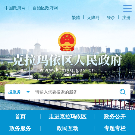
|
中国政府网
自治区政府网
|
|
|
繁體
无障碍
登录
注册
首页
走进克拉玛依区
政务公开
政务服务
政民互动
专题专栏