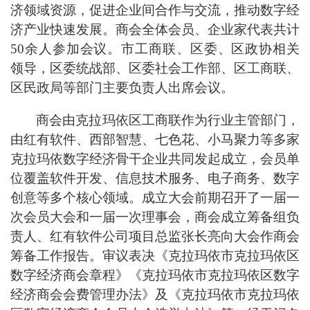
济领域资源，促进企业间合作与交流，推动数字经
济产业快速发展。
商会全体会员、企业家代表共计
50
余人参加会议。市工商联
、区委、
区政协
相关
领导，
区委统战部、区委社会工作部、区工商联、
区民政局等部门
主要
负责人出席会议。
商会由
克拉玛依区工商联作为行业主管部门，
由红有软件、西部智慧、七色花、小马聚力等多家
克拉玛依数字
经济骨干
企业共同发起成立
，
会员单
位覆盖软件开发、信息技术服务、电子商务、数字
创意等多个
核心领域。成立大会前期召开了一届
一
次会员大会
和一届一次理事会，商会成立筹备组负
责人、红有软件公司项目总监张长亮向大会作商会
筹备工作报告。审议
表决
《
克拉玛依市
克拉玛依区
数字经济商会章程》《
克拉玛依市
克拉玛依区数字
经济商会会费管理办法》及《
克拉玛依市
克拉玛依