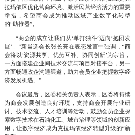
拉玛依区优化营商环境、激活民营经济活力的重要
举措，希望商会成为推动
区域产业数字化转型
的
“
助推器
”
。
“
商会的成立让我们从
‘
单打独斗
’
迈向
‘
抱团发
展
’
。
”
新当选会长张长亮在表态发言中强调，
“
商
会将以
‘
资源共享、优势互补、协同创新
’
为宗旨，
一方面搭建企业间技术交流与项目对接平台，另一
方面畅通政企沟通渠道，助力会员企业把握数字经
济发展机遇。
”
会议最后，
区委
相关负责人
表示，
区委
将持续
为商会发展创造良好环境，支持商会开展行业研
讨、技术交流、人才培训等活动，鼓励会员企业探
索数字技术在石油化工、城市治理等领域的创新应
用，让数字经济成为克拉玛依经济转型升级的
“
新