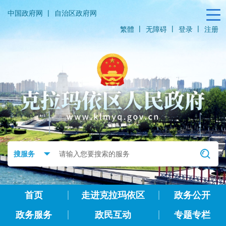
|
中国政府网
自治区政府网
|
|
|
繁體
无障碍
登录
注册
首页
走进克拉玛依区
政务公开
政务服务
政民互动
专题专栏