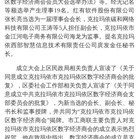
区数字经济商会会员大会选举办法》等。经无记名
等额
选举
产生理事
19
名。
红有软件股份有限公司
张长亮当选为一届理事会会长，克拉玛依碳和网络
科技有限公司王涛等
5
人担任副会长，克拉玛依市
金江河电子商务有限公司海龙为监事
。
提名
克拉玛
依西部智慧信息技术有限责任公司庹发金任秘书
长
。
成立大会上区民政局
相关负责人
宣读了《关于
同意成立克拉玛依市克拉玛依区数字经济商会的批
复》，区委社会工作部
相关负责人
宣读了《关于同
意成立中共克拉玛依市克拉玛依区数字经济商会支
部委员会的批复》，为新当选的会长、副会长、秘
书长和监事授牌，并共同为
“
克拉玛依市
克拉玛依
区数字经济商会
”
揭牌。市工商联
主要负责人
对
克
拉玛依市
克拉玛依区数字经济商会的成立表示热烈
祝贺，他在致辞中指出，数字经济商会的成立是克