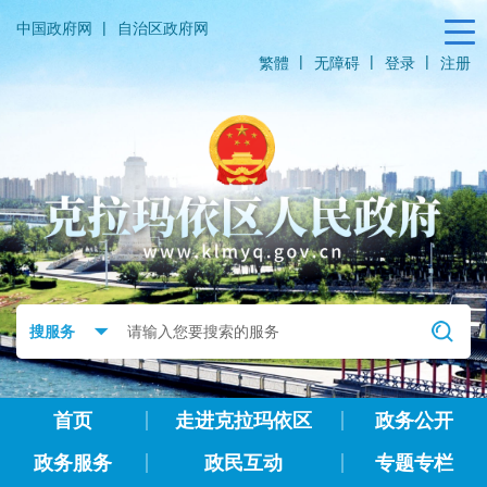
|
中国政府网
自治区政府网
|
|
|
繁體
无障碍
登录
注册
首页
走进克拉玛依区
政务公开
政务服务
政民互动
专题专栏