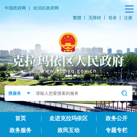
|
中国政府网
自治区政府网
|
|
|
繁體
无障碍
登录
注册
首页
走进克拉玛依区
政务公开
政务服务
政民互动
专题专栏