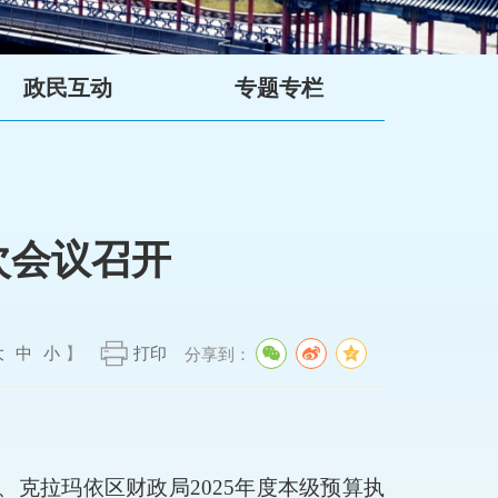
政民互动
专题专栏
次会议召开
大
中
小
】
打印
分享到：
、克拉玛依区财政局
2025
年度本级预算执