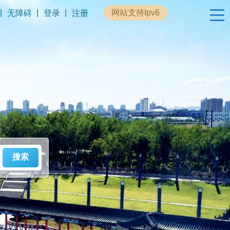
|
|
|
网站支持Ipv6
无障碍
登录
注册
政民互动
专题专栏