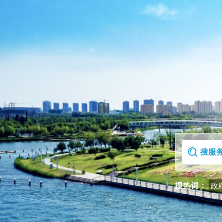
首页
走进克拉玛依区
搜热词：
政