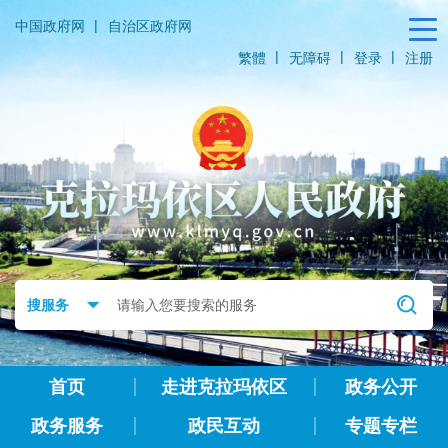
|
中国政府网
自治区政府网
|
|
|
繁體
无障碍
登录
注册
首页
走进克拉玛依区
政务公开
政务服务
政民互动
专题专栏