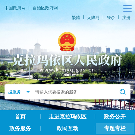
|
中国政府网
自治区政府网
|
|
|
繁體
无障碍
登录
注册
首页
走进克拉玛依区
政务公开
政务服务
政民互动
专题专栏