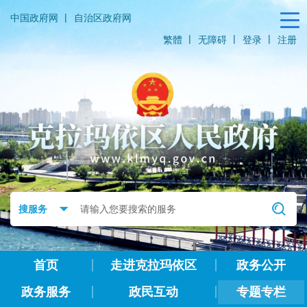
|
中国政府网
自治区政府网
|
|
|
繁體
无障碍
登录
注册
首页
走进克拉玛依区
政务公开
政务服务
政民互动
专题专栏