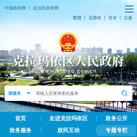
|
中国政府网
自治区政府网
|
|
|
繁體
无障碍
登录
注册
首页
走进克拉玛依区
政务公开
政务服务
政民互动
专题专栏