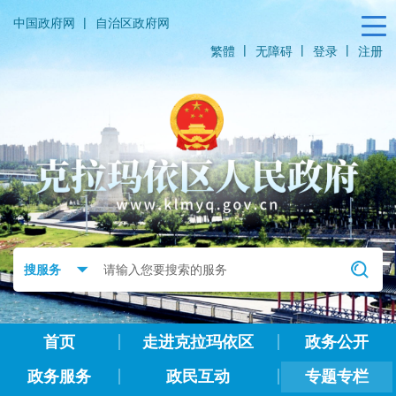
|
中国政府网
自治区政府网
|
|
|
繁體
无障碍
登录
注册
首页
走进克拉玛依区
政务公开
政务服务
政民互动
专题专栏