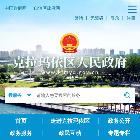
|
中国政府网
自治区政府网
|
|
|
繁體
无障碍
登录
注册
首页
走进克拉玛依区
政务公开
政务服务
政民互动
专题专栏