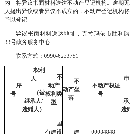
内，将异议书面材料送达不动产登记机构。逾期无
人提出异议或者异议不成立的，不动产登记机构将
予以登记。
异议书面材料送达地址：
克拉玛依市胜利路
33号
政务服务中心
联系方式：
0990-
6
233751
权利
不
人
申
不
序
动产
不动产权证
动产坐
（被
号
权利类
号
落
继承人
/
承
型
遗赠人）
遗赠
国
有建设
建
00084848，