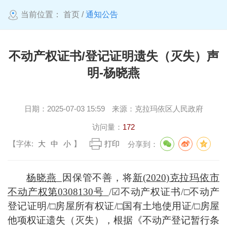
当前位置：
首页
/
通知公告
不动产权证书/登记证明遗失（灭失）声
明-杨晓燕
日期：
2025-07-03 15:59
来源：
克拉玛依区人民政府
访问量：
172
【字体:
大
中
小
】
打印
分享到：
杨晓燕
因
保管不善，
将
新
(2020)克拉玛依市
不动产权第0308130号
/
☑
不动产权证书
/
□
不动产
登记证明
/
□
房屋所有权证
/
□
国有土地使用证
/
□
房屋
他项权证遗失（灭失）
，
根据《不动产登记暂行条