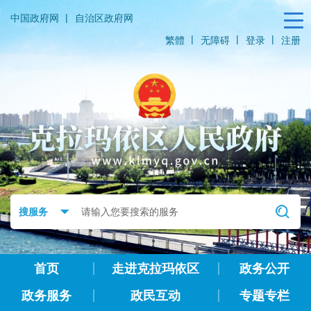
|
中国政府网
自治区政府网
|
|
|
繁體
无障碍
登录
注册
首页
走进克拉玛依区
政务公开
政务服务
政民互动
专题专栏