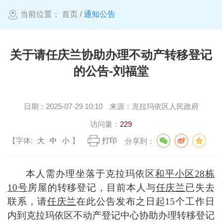
当前位置：
首页
/
通知公告
关于请任庆兰协助办理不动产转移登记
的公告-刘福堂
日期：
2025-07-29 10:10
来源：
克拉玛依区人民政府
访问量：
229
【字体:
大
中
小
】
打印
分享到：
本人
需办理坐落于克拉玛依区
和平小区
28栋
10号
房屋的转移登记，
目前本人与
任庆兰
已失去
联系，请
任庆兰
在此公告发布之日起
15个工作日
内到克拉玛依区不动产
登记
中心协助办理转移登记