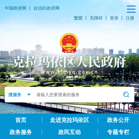
|
中国政府网
自治区政府网
|
|
|
繁體
无障碍
登录
注册
首页
走进克拉玛依区
政务公开
政务服务
政民互动
专题专栏