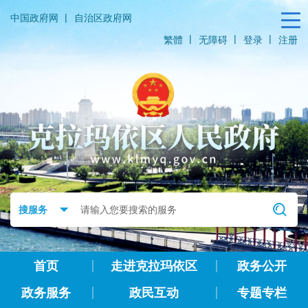
|
中国政府网
自治区政府网
|
|
|
繁體
无障碍
登录
注册
首页
走进克拉玛依区
政务公开
政务服务
政民互动
专题专栏