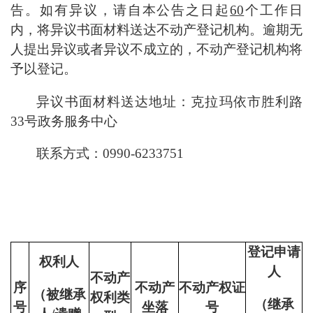
告。如有异议，请自本公告之日起
60
个工作日
内，将异议书面材料送达不动产登记机构。逾期无
人提出异议或者异议不成立的，不动产登记机构将
予以登记。
异议书面材料送达地址：
克拉玛依市胜利路
33号
政务服务中心
联系方式：
0990-
6
233751
登记申请
权利人
人
不动产
序
不动产
不动产权证
（被继承
权利类
（继承
号
坐落
号