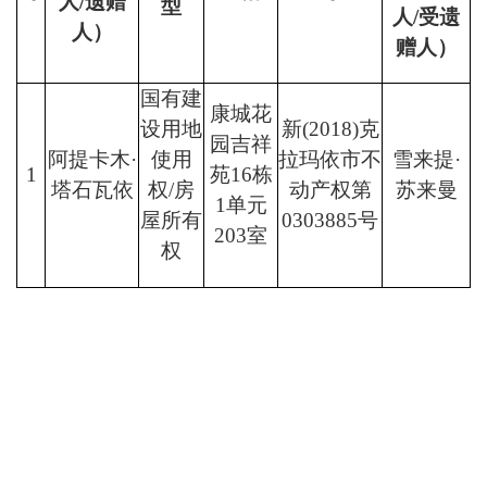
人
/
遗赠
型
人
/
受遗
人）
赠人）
国有建
康城花
设用地
新
(2018)
克
园吉祥
阿提卡木
·
使用
拉玛依市不
雪来提
·
1
苑
16
栋
塔石瓦依
权
/
房
动产权第
苏来曼
1
单元
屋所有
0303885
号
203
室
权