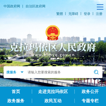
|
中国政府网
自治区政府网
|
|
|
繁體
无障碍
登录
注册
首页
走进克拉玛依区
政务公开
政务服务
政民互动
专题专栏