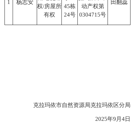
1
杨志安
田翻蕊
权
/
房屋所
45
栋
动产权第
有权
24
号
0304715
号
克拉玛依市自然资源局克拉玛依区分局
2025年9月4日