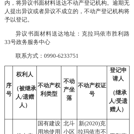
内，将异议书面材料送达不动产登记机构。逾期无
人提出异议或者异议不成立的，不动产登记机构将
予以登记。
异议书面材料送达地址：
克拉玛依市胜利路
33号
政务服务中心
联系方式：
0990-
6
233751
登记申
权利人
请人
不动
序
不动产
权
不动产权证
（被继承
产坐
（继承
号
利类型
号
人
/
遗赠
落
人
/
受遗
人）
赠人）
国有建设
北斗
新
(2020)
克
用地使用
小区
拉玛依市不