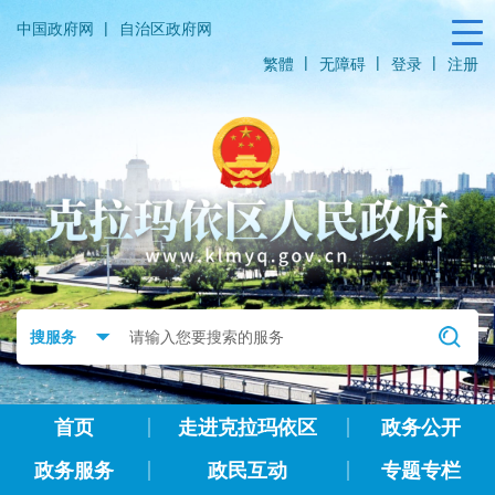
|
中国政府网
自治区政府网
|
|
|
繁體
无障碍
登录
注册
首页
走进克拉玛依区
政务公开
政务服务
政民互动
专题专栏