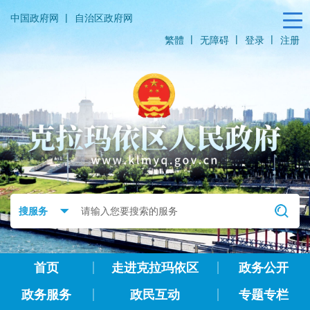
|
中国政府网
自治区政府网
|
|
|
繁體
无障碍
登录
注册
首页
走进克拉玛依区
政务公开
政务服务
政民互动
专题专栏