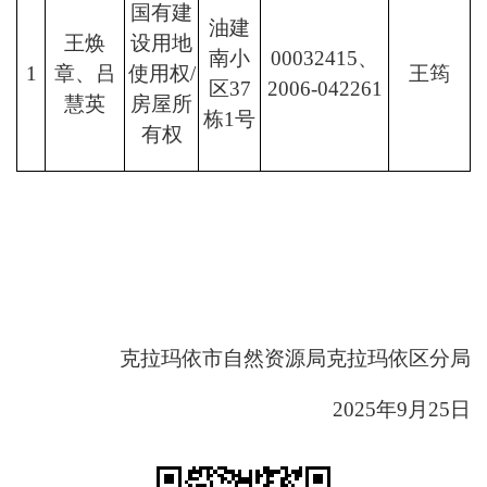
国有建
油建
王焕
设用地
南小
00032415
、
1
章、
吕
使用权
/
王筠
区
37
2006-042261
慧英
房屋所
栋
1
号
有权
克拉玛依市自然资源局克拉玛依区分局
2025年9月25日