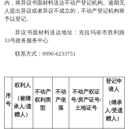
内，将异议书面材料送达不动产登记机构。逾期无
人提出异议或者异议不成立的，不动产登记机构将
予以登记。
异议书面材料送达地址：
克拉玛依市胜利路
33号
政务服务中心
联系方式：
0990-
6
233751
登记申
权利人
请人
不动产
不动
不动产权证
序
（被继
权利类
产坐
号
/房产证号/
（继承
号
承人
/遗
型
落
土地证号
人
/受遗
赠人）
赠人）