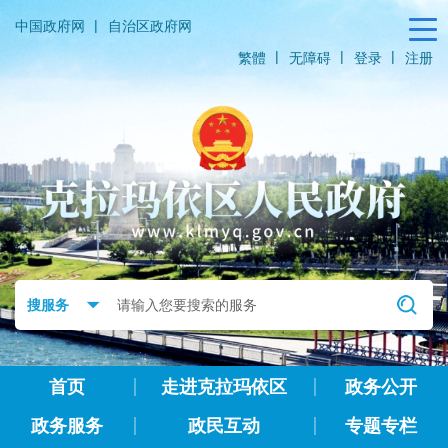
|
中国政府网
自治区政府网
|
|
|
繁體
无障碍
登录
注册
首页
走进克拉玛依区
政务公开
政务服务
政民互动
专题专栏