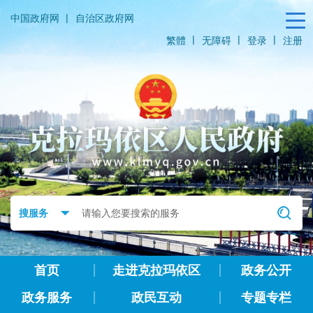
|
中国政府网
自治区政府网
|
|
|
繁體
无障碍
登录
注册
首页
走进克拉玛依区
政务公开
政务服务
政民互动
专题专栏