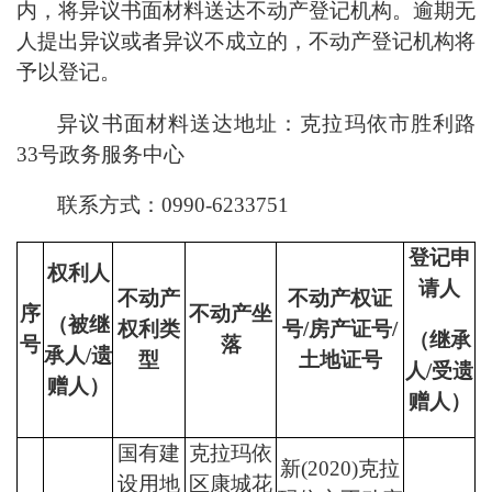
内，将异议书面材料送达不动产登记机构。逾期无
人提出异议或者异议不成立的，不动产登记机构将
予以登记。
异议书面材料送达地址：
克拉玛依市胜利路
33号
政务服务中心
联系方式：
0990-
6
233751
登记申
权利人
请人
不动产
不动产权证
序
不动产坐
（被继
权利类
号/房产证号/
（继承
号
落
承人/遗
型
土地证号
人/受遗
赠人）
赠人）
国有建
克拉玛依
新(2020)克拉
设用地
区康城花