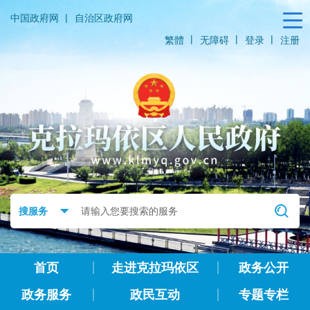
|
中国政府网
自治区政府网
|
|
|
繁體
无障碍
登录
注册
首页
走进克拉玛依区
政务公开
政务服务
政民互动
专题专栏