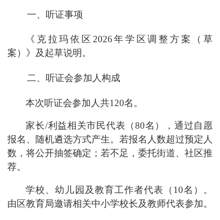
一、
听证事项
《克拉玛依区
2026
年学区
调整方案
（草
案）》及起草说明。
二、
听证会参加人构成
本次
听证会
参加人共
120
名
。
家长
/
利益相关市民代表（
80
名），通过
自愿
报名、随机遴选方式产生。若报名人数超过预定人
数，将公开抽签确定；若不足，委托街道、社区推
荐。
学校
、
幼儿园
及教育工作者代表（
10
名）
。
由区教育局邀请相关中小学校长及教师代表参加。