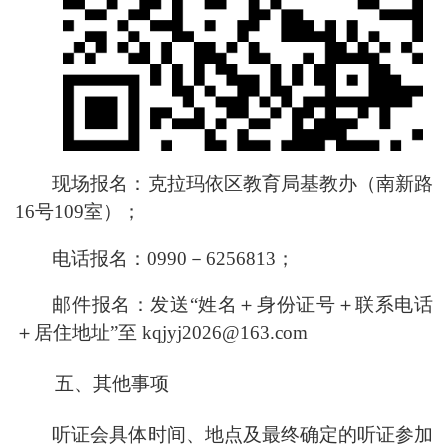
现场报名：克拉玛依区教育局基教办（
南新路
16
号
109
室）；
电话报名：
0990
－
6256813
；
邮件报名：发送
“
姓名＋身份证号＋联系电话
＋居住地址
”
至
kqjyj20
2
6@163.com
五、
其他事项
听证会具体时间、地点及最终确定的听证参加