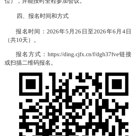
位），并能按时全程参加会议。
四、
报名时间和方式
报名时间：
2026
年
5
月
26
日至
2026
年
6
月
4
日
（共
10
天）。
报名方式：
https://ding.cjfx.cn/f/dgh37fv
e
链接
或
扫描二维
码
报名。