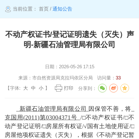
当前位置：
首页
/
通知公告
不动产权证书/登记证明遗失（灭失）声
明-新疆石油管理局有限公司
日期：
2026-05-26 17:15
来源：
市自然资源局克拉玛依区分局
访问量：
33
【字体:
大
中
小
】
打印
分享到：
新疆石油管理局有限公司
因
保管不善，
将
克国用
(2011)第03004371号
/
□
不动产权证书
/
□
不
动产登记证明
/
□
房屋所有权证
/
√
国有土地使用证
/
□
房屋他项权证遗失（灭失）
，
根据《不动产登记暂