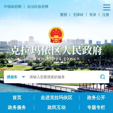
|
中国政府网
自治区政府网
|
|
|
繁體
无障碍
登录
注册
首页
走进克拉玛依区
政务公开
政务服务
政民互动
专题专栏