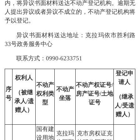
内，将异议书面材料送达不动产登记机构。逾期无
人提出异议或者异议不成立的，不动产登记机构将
予以登记。
异议书面材料送达地址：
克拉玛依市胜利路
33号
政务服务中心
联系方式：
0990-
6
233751
登记申
权利人
请人
不动产
不动产权证号/
序
不动产
（被继
权利类
房产证号/土地
（继承
号
坐落
承人/遗
型
证号
人/受遗
赠人）
赠人）
国有建
克拉玛
克市房权证克
设用地