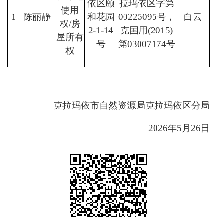
依区颐
拉玛依区字第
使用
1
陈丽静
和花园
00225095号，
白云
权/房
2-1-14
克国用(2015)
屋所有
号
第03007174号
权
克拉玛依市自然资源局克拉玛依区分局
2026年5月26日