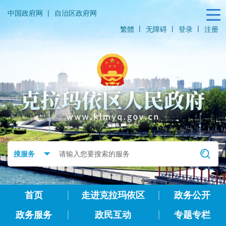
|
中国政府网
自治区政府网
|
|
|
繁體
无障碍
登录
注册
首页
走进克拉玛依区
政务公开
政务服务
政民互动
专题专栏