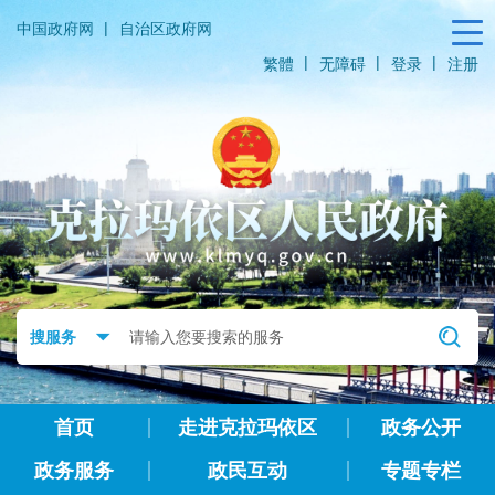
|
中国政府网
自治区政府网
|
|
|
繁體
无障碍
登录
注册
首页
走进克拉玛依区
政务公开
政务服务
政民互动
专题专栏