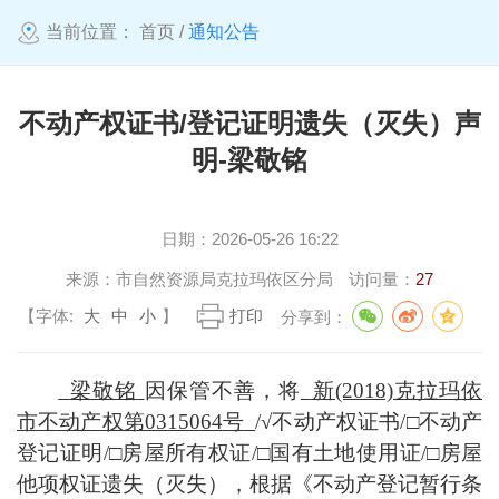
当前位置：
首页
/
通知公告
不动产权证书/登记证明遗失（灭失）声
明-梁敬铭
日期：
2026-05-26 16:22
来源：
市自然资源局克拉玛依区分局
访问量：
27
【字体:
大
中
小
】
打印
分享到：
梁敬铭
因
保管不善，
将
新
(2018)克拉玛依
市不动产权第0315064号
/√
不动产权证书
/
□
不动产
登记证明
/
□
房屋所有权证
/
□
国有土地使用证
/
□
房屋
他项权证遗失（灭失）
，
根据《不动产登记暂行条