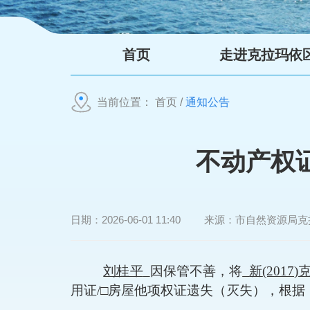
首页
走进克拉玛依
当前位置：
首页
/
通知公告
不动产权
日期：
2026-06-01 11:40
来源：
市自然资源局克
刘桂平
因
保管不善，将
新
(201
用证
/
□
房屋他项权证遗失（灭失）
，
根据