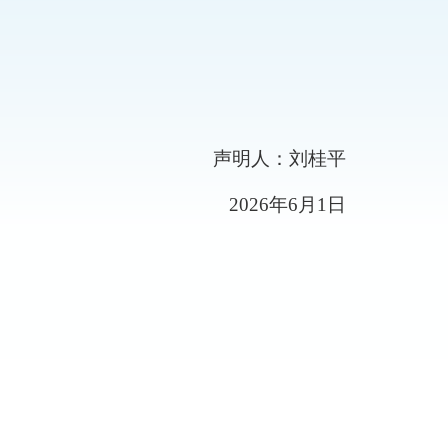
声明人
：
刘桂平
2026
年
6
月
1
日