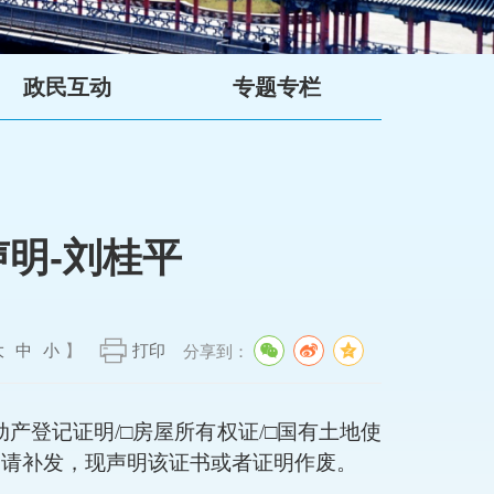
政民互动
专题专栏
明-刘桂平
大
中
小
】
打印
分享到：
动产登记证明
/
□
房屋所有权证
/
□
国有土地使
申请补发，现声明该证书或者证明作废。