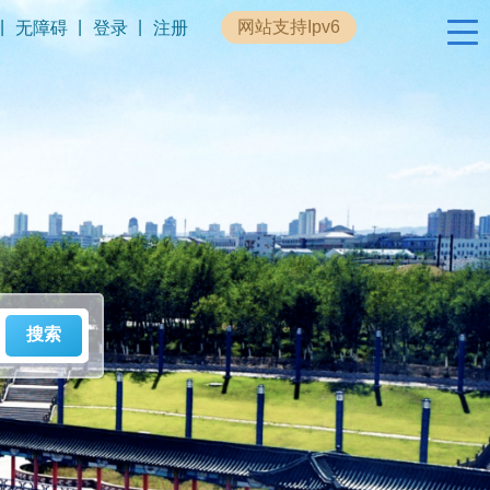
|
|
|
网站支持Ipv6
无障碍
登录
注册
政民互动
专题专栏