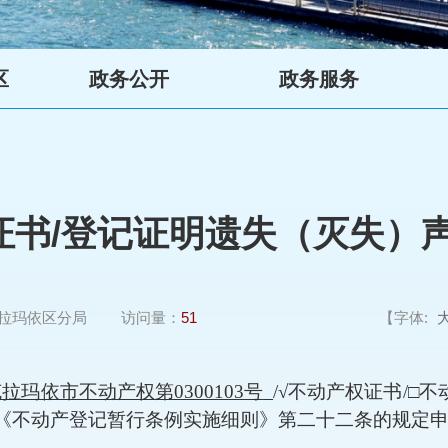
区
政务公开
政务服务
证书/登记证明遗失（灭失）声
拉玛依区分局
访问量：
51
【字体:
7)克拉玛依市不动产权第0300103号
/√
不动产权证书
/
□
不
《不动产登记暂行条例实施细则》第二十二条的规定