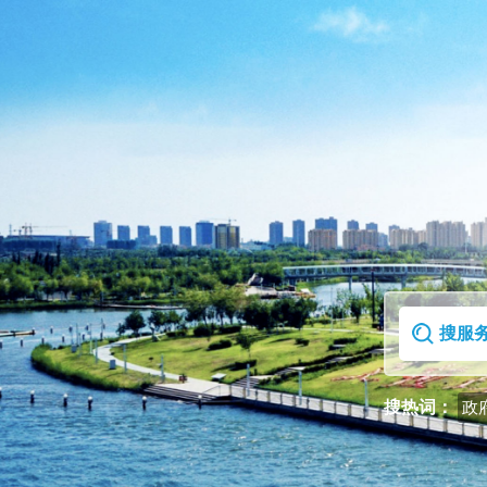
首页
走进克拉玛依区
搜热词：
政