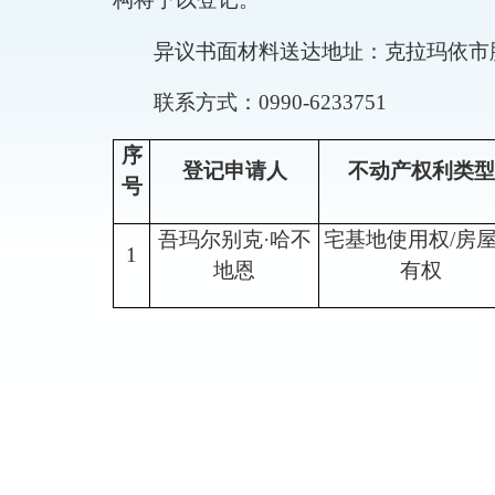
异议书面材料送达地址：
克
拉玛依市
联系方式：
0990-
6
233751
序
登记申请人
不动产权利类型
号
吾玛尔别克
·
哈不
宅基地使用权
/
房
1
地恩
有权