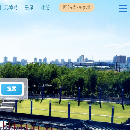
|
|
|
网站支持Ipv6
无障碍
登录
注册
政民互动
专题专栏