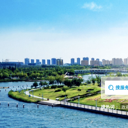
首页
走进克拉玛依区
搜热词：
政