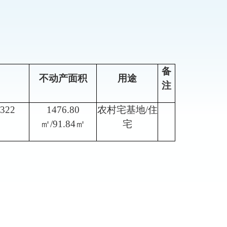
备
不动产面积
用途
注
0322
1476.80
农村宅基地
/
住
㎡
/91.84
㎡
宅