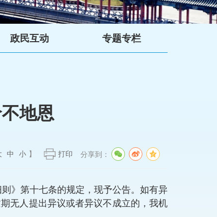
政民互动
专题专栏
哈不地恩
大
中
小
】
打印
分享到：
细则》第
十七
条的规定，现予公告。如有异
逾期无人提出异议或者异议不成立的，我机