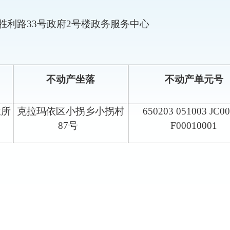
胜利路
33号政府2号楼政务服务
中心
不动产坐落
不动产单元号
屋所
克拉玛依区小拐乡小拐村
650203 051003 JC0
87
号
F00010001