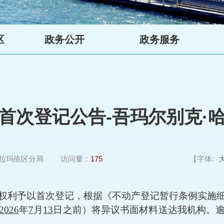
区
政务公开
政务服务
首次登记公告-吾玛尔别克·
拉玛依区分局
访问量：
175
【字体:
权利予以首次登记，
根据《不动产登记暂行条例实施
2026
年
7
月
13
日
之前）将异议书面材料送达我机构。