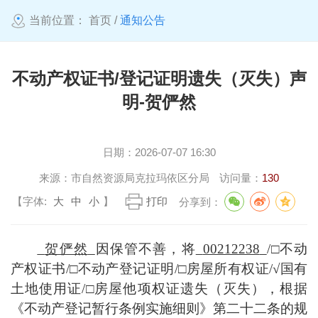
当前位置：
首页
/
通知公告
不动产权证书/登记证明遗失（灭失）声
明-贺俨然
日期：
2026-07-07 16:30
来源：
市自然资源局克拉玛依区分局
访问量：
130
【字体:
大
中
小
】
打印
分享到：
贺俨然
因
保管不善，
将
00212238
/
□
不动
产权证书
/
□
不动产登记证明
/
□
房屋所有权证
/
√
国有
土地使用证
/
□
房屋他项权证遗失（灭失）
，
根据
《不动产登记暂行条例实施细则》第二十二条的规