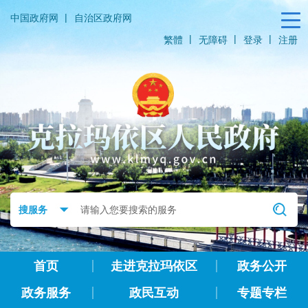
|
中国政府网
自治区政府网
|
|
|
繁體
无障碍
登录
注册
首页
走进克拉玛依区
政务公开
政务服务
政民互动
专题专栏