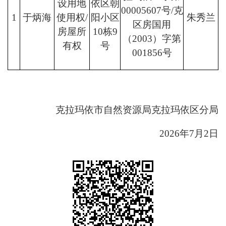
设用地
依区朝
00005607号/克
1
于炳海
使用权
/
阳小区
朱秀兰
区房国用
房屋所
10栋9
（2003）字第
有权
号
001856号
克拉玛依市自然资源局克拉玛依区分局
2026年7月2日