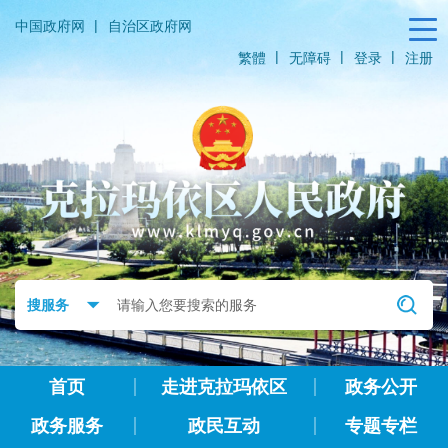
|
中国政府网
自治区政府网
|
|
|
繁體
无障碍
登录
注册
首页
走进克拉玛依区
政务公开
政务服务
政民互动
专题专栏