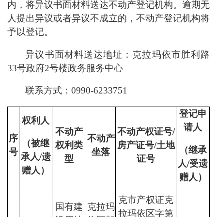
内，将异议书面材料送达不动产登记机构。逾期无
人提出异议或者异议不成立的，不动产登记机构将
予以登记。
异议书面材料送达地址：
克
拉玛依市胜利路
33号政府2号楼政务服务
中心
联系方式：
0990-
6
233751
登记申
权利人
请人
不动产
不动产权证号
/
序
不动产
（被继
权利类
房产证号/土地
（
继承
号
坐落
承人
/遗
型
证号
人
/受遗
赠人）
赠人）
克市产权证克
国有建
克拉玛
拉玛依区字第